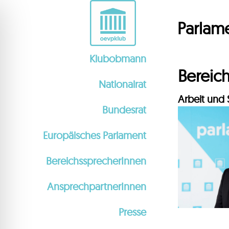
Parlame
Klubobmann
Bereic
Nationalrat
Arbeit und 
Bundesrat
Europäisches Parlament
BereichssprecherInnen
AnsprechpartnerInnen
ehinderten-Modus
Presse